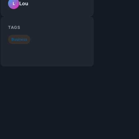
Lou
L
TAGS
Business