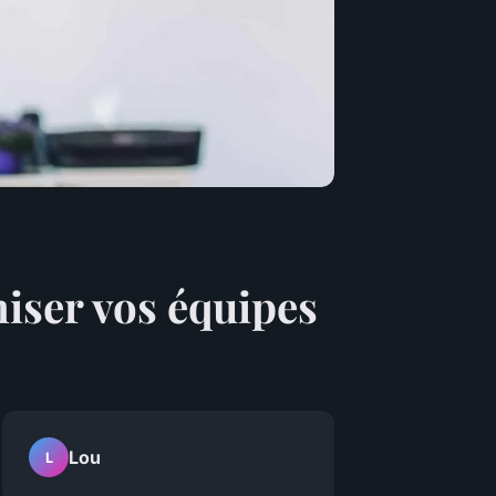
miser vos équipes
Lou
L