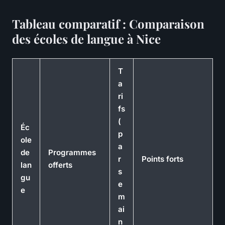
Tableau comparatif : Comparaison
des écoles de langue à Nice
T
a
ri
fs
(
Éc
p
ole
a
de
Programmes
r
Points forts
lan
offerts
s
gu
e
e
m
ai
n