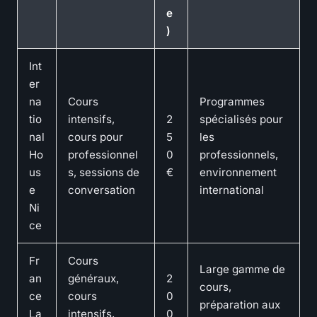
e
)
Int
er
na
Cours
Programmes
tio
intensifs,
2
spécialisés pour
nal
cours pour
5
les
Ho
professionnel
0
professionnels,
us
s, sessions de
€
environnement
e
conversation
international
Ni
ce
Fr
Cours
Large gamme de
an
généraux,
2
cours,
ce
cours
0
préparation aux
La
intensifs,
0